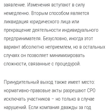
Курган
заявление. Изменения вступают в силу
Х
Курск
немедленно. Вторым способом является
Хабаровск
Л
ликвидация юридического лица или
Ч
Липецк
Чебоксары
прекращение деятельности индивидуального
М
Челябинск
предпринимателя. Безусловно, иногда этот
Магнитогорск
Череповец
вариант абсолютно неприемлем, но в остальных
Махачкала
Чита
Мурманск
случаях он позволяет минимизировать
Я
Н
сложности, связанные с процедурой.
Ярославль
Набережные Челны
Нижний Новгород
Нижний Тагил
Принудительный выход также имеет место:
Новокузнецк
нормативно-правовые акты разрешают СРО
Новосибирск
исключать участников – но только в случае
нарушений. Если компания дважды за год