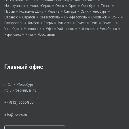
Набережные Челны
Нижний Новгород
Нижний Тагил
•
•
•
•
•
•
Новокузнецк
Новосибирск
Омск
Орел
Оренбург
Пенза
•
•
•
•
•
Пермь
Ростов-на-Дону
Рязань
Самара
Санкт-Петербург
•
•
•
•
•
•
Саранск
Саратов
Севастополь
Симферополь
Смоленск
Сочи
•
•
•
•
•
•
•
Ставрополь
Тамбов
Тверь
Тольятти
Томск
Тула
Тюмень
•
•
•
•
•
•
Улан-Удэ
Ульяновск
Уфа
Хабаровск
Чебоксары
Челябинск
•
•
Череповец
Чита
Ярославль
Главный офис
г. Санкт-Петербург
пр. Лиговский, д. 73
+7 (812) 6666-800
info@neva-c.ru