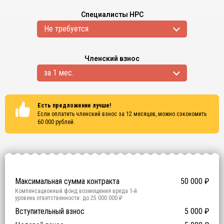
Специалисты НРС
Не требуется
Членский взнос
за 1 мес.
Есть предложение лучше!
Если оплатить членский взнос за 12 месяцев, можно сэкономить
60 000
рублей.
Сертификаты
ISO 9001
ISO 14001
OHSAS 18001
Максимальная сумма контракта
50 000
₽
Компенсационный фонд возмещения вреда
1
-й
уровень ответственности:
до 25 000 000 ₽
Участие в гос. тендерах и аукционах
Вступительный взнос
5 000
0
₽
₽
Компенсационный фонд договорных обязательств
0
-