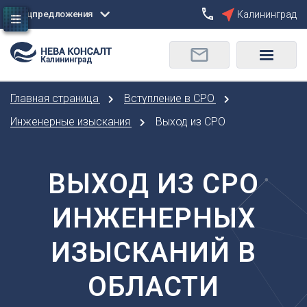
Спецпредложения
Калининград
Сбросить
Калининград
О
Москва
Санкт-Петербург
Омск
Главная страница
Вступление в СРО
Орел
А
Оренбург
Инженерные изыскания
Выход из СРО
Архангельск
П
Астрахань
Пенза
Б
ВЫХОД ИЗ СРО
Пермь
Барнаул
Р
ИНЖЕНЕРНЫХ
Белгород
Ростов-на-Дону
Брянск
Рязань
ИЗЫСКАНИЙ В
В
С
Владивосток
ОБЛАСТИ
Самара
Владикавказ
Саранск
Владимир