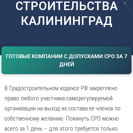
СТРОИТЕЛЬСТВА
Саратов
Волгоград
Севастополь
Воронеж
КАЛИНИНГРАД
Симферополь
Е
Смоленск
Екатеринбург
Сочи
Ставрополь
И
Т
Иваново
ГОТОВЫЕ КОМПАНИИ С ДОПУСКАМИ СРО ЗА 7
Ижевск
Тамбов
ДНЕЙ
Иркутск
Тверь
Тольятти
К
Томск
Казань
В Градостроительном кодексе РФ закреплено
Тула
Калининград
Тюмень
право любого участника саморегулируемой
Калуга
У
Кемерово
организации на выход из состава ее членов по
Киров
Улан-Удэ
собственному желанию. Покинуть СРО можно
Краснодар
Ульяновск
всего за 1 день – для этого требуется только
Красноярск
Уфа