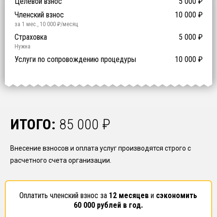
Целевой взнос
5 000
₽
й уровень ответственности:
Не требуется
Членский взнос
10 000
₽
за 1 мес.
,
10 000
₽/месяц
Предоставление специалистов НРС
Сертификат ISO 9001
Сертификат ISO 14001
Сертификат OHSAS 18001
Страховка
14 500
14 500
14 500
5 000
0
₽
₽
₽
₽
₽
0
ISO 9001
ISO 14001
OHSAS 18001
Нужна
₽ за человека
Услуги по сопровождению процедуры
10 000
₽
ИТОГО:
85 000
₽
Внесение взносов и оплата услуг производятся строго с
расчетного счета организации.
Оплатить членский взнос за
12 месяцев
и
сэкономить
60 000
рублей в год.