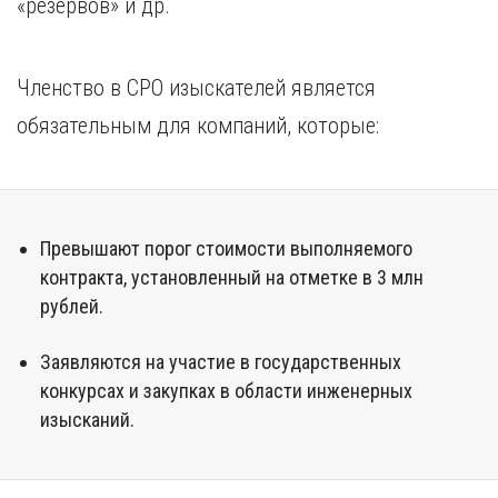
«резервов» и др.
Курган
Х
Курск
Хабаровск
Л
Членство в СРО изыскателей является
Ч
Липецк
обязательным для компаний, которые:
Чебоксары
М
Челябинск
Магнитогорск
Череповец
Махачкала
Чита
Мурманск
Превышают порог стоимости выполняемого
Я
Н
контракта, установленный на отметке в 3 млн
Ярославль
рублей.
Набережные Челны
Нижний Новгород
Заявляются на участие в государственных
Нижний Тагил
Новокузнецк
конкурсах и закупках в области инженерных
Новосибирск
изысканий.