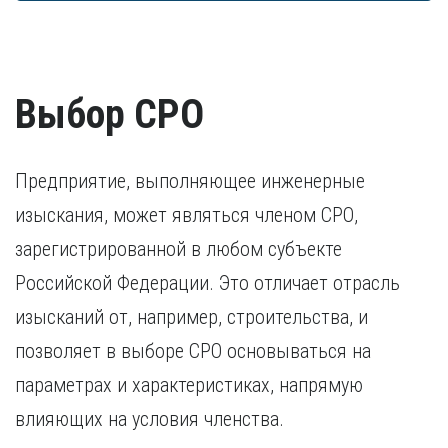
достаточно заверенной копии диплома. В остальных
Согласие на обработку персональных данных
преследования. Ранее судимые кандидаты
трудоустройства.
случаях дополнительно предоставляется копия
предоставляют документ, подтверждающий исполнение
свидетельства о признании иностранного образования.
наказания.
Разрешение на работу (если кандидат –
Удостоверение о повышении квалификации.
иностранный гражданин).
Удостоверение, подтверждающее факт повышения
Выбор СРО
квалификации в течение последних пяти лет. В случае,
если повышение квалификации проходило за пределами
России, требуется копия свидетельства о признании
иностранного образования.
Предприятие, выполняющее инженерные
изыскания, может являться членом СРО,
зарегистрированной в любом субъекте
Российской Федерации. Это отличает отрасль
изысканий от, например, строительства, и
позволяет в выборе СРО основываться на
параметрах и характеристиках, напрямую
влияющих на условия членства.