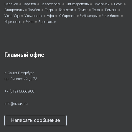
•
•
•
•
•
•
Саранск
Саратов
Севастополь
Симферополь
Смоленск
Сочи
•
•
•
•
•
•
•
Ставрополь
Тамбов
Тверь
Тольятти
Томск
Тула
Тюмень
•
•
•
•
•
•
Улан-Удэ
Ульяновск
Уфа
Хабаровск
Чебоксары
Челябинск
•
•
Череповец
Чита
Ярославль
Главный офис
г. Санкт-Петербург
пр. Лиговский, д. 73
+7 (812) 6666-800
info@neva-c.ru
Написать сообщение