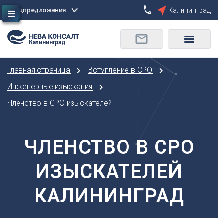
Спецпредложения
Калининград
Сбросить
Калининград
О
Москва
Санкт-Петербург
Омск
Главная страница
Вступление в СРО
Орел
А
Оренбург
Инженерные изыскания
Архангельск
П
Членство в СРО изыскателей
Астрахань
Пенза
Б
Пермь
Барнаул
ЧЛЕНСТВО В СРО
Р
Белгород
Ростов-на-Дону
Брянск
ИЗЫСКАТЕЛЕЙ
Рязань
В
С
КАЛИНИНГРАД
Владивосток
Самара
Владикавказ
Саранск
Владимир