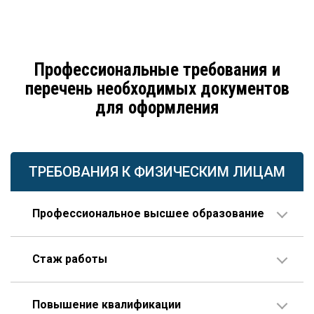
Профессиональные требования и
перечень необходимых документов
для оформления
ТРЕБОВАНИЯ К ФИЗИЧЕСКИМ ЛИЦАМ
Профессиональное высшее образование
По направлению строительства, изысканий или
Стаж работы
проектирования.
В организации соответствующего профиля – 10 лет
Повышение квалификации
или больше, 3 года из которых – на руководящей