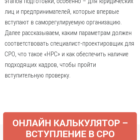
этапов подготовки, особенно – для юридических
Курган
Х
Курск
лиц и предпринимателей, которые впервые
Хабаровск
Л
вступают в саморегулируемую организацию.
Ч
Липецк
Далее рассказываем, каким параметрам должен
Чебоксары
М
соответствовать специалист-проектировщик для
Челябинск
Магнитогорск
Череповец
СРО, что такое «НРС» и как обеспечить наличие
Махачкала
Чита
подходящих кадров, чтобы пройти
Мурманск
Я
вступительную проверку.
Н
Ярославль
Набережные Челны
Нижний Новгород
Нижний Тагил
Новокузнецк
Новосибирск
ОНЛАЙН КАЛЬКУЛЯТОР –
ВСТУПЛЕНИЕ В СРО