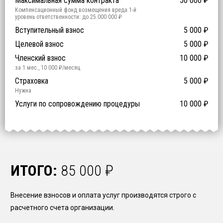
Максимальная сумма контракта
50 000
₽
Компенсационный фонд возмещения вреда
1
-й
уровень ответственности:
до 25 000 000 ₽
Участие в гос. тендерах и аукционах
Вступительный взнос
5 000
0
₽
₽
Компенсационный фонд договорных обязательств
0
-
Целевой взнос
5 000
₽
й уровень ответственности:
Не требуется
Членский взнос
10 000
₽
за 1 мес.
,
10 000
₽/месяц
Предоставление специалистов НРС
Сертификат ISO 9001
Сертификат ISO 14001
Сертификат OHSAS 18001
Страховка
14 500
14 500
14 500
5 000
0
₽
₽
₽
₽
₽
0
ISO 9001
ISO 14001
OHSAS 18001
Нужна
₽ за человека
Услуги по сопровождению процедуры
10 000
₽
ИТОГО:
85 000
₽
Внесение взносов и оплата услуг производятся строго с
расчетного счета организации.