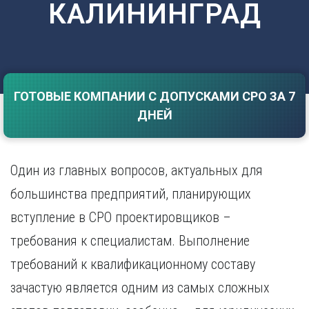
КАЛИНИНГРАД
Саратов
Волгоград
Севастополь
Воронеж
Симферополь
Е
Смоленск
Екатеринбург
Сочи
Ставрополь
ГОТОВЫЕ КОМПАНИИ С ДОПУСКАМИ СРО ЗА 7
И
ДНЕЙ
Т
Иваново
Ижевск
Тамбов
Иркутск
Тверь
Один из главных вопросов, актуальных для
Тольятти
К
Томск
большинства предприятий, планирующих
Казань
Тула
вступление в СРО проектировщиков –
Калининград
Тюмень
Калуга
требования к специалистам. Выполнение
У
Кемерово
требований к квалификационному составу
Киров
Улан-Удэ
Краснодар
Ульяновск
зачастую является одним из самых сложных
Красноярск
Уфа