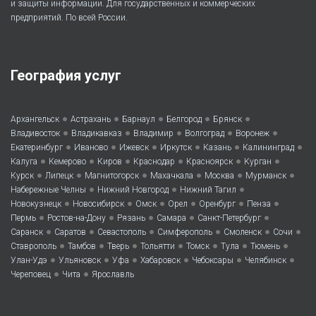
и защиты информации. Для государственных и коммерческих
предприятий. По всей России.
География услуг
•
•
•
•
•
Архангельск
Астрахань
Барнаул
Белгород
Брянск
•
•
•
•
•
Владивосток
Владикавказ
Владимир
Волгоград
Воронеж
•
•
•
•
•
•
Екатеринбург
Иваново
Ижевск
Иркутск
Казань
Калининград
•
•
•
•
•
•
Калуга
Кемерово
Киров
Краснодар
Красноярск
Курган
•
•
•
•
•
•
Курск
Липецк
Магнитогорск
Махачкала
Москва
Мурманск
•
•
•
Набережные Челны
Нижний Новгород
Нижний Тагил
•
•
•
•
•
•
Новокузнецк
Новосибирск
Омск
Орел
Оренбург
Пенза
•
•
•
•
•
Пермь
Ростов-на-Дону
Рязань
Самара
Санкт-Петербург
•
•
•
•
•
•
Саранск
Саратов
Севастополь
Симферополь
Смоленск
Сочи
•
•
•
•
•
•
•
Ставрополь
Тамбов
Тверь
Тольятти
Томск
Тула
Тюмень
•
•
•
•
•
•
Улан-Удэ
Ульяновск
Уфа
Хабаровск
Чебоксары
Челябинск
•
•
Череповец
Чита
Ярославль