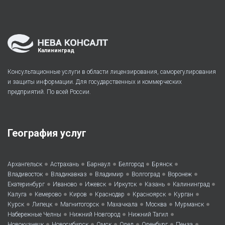
Калининград
Консультационные услуги в области лицензирования, саморегулирования
и защиты информации. Для государственных и коммерческих
предприятий. По всей России.
География услуг
•
•
•
•
•
Архангельск
Астрахань
Барнаул
Белгород
Брянск
•
•
•
•
•
Владивосток
Владикавказ
Владимир
Волгоград
Воронеж
•
•
•
•
•
•
Екатеринбург
Иваново
Ижевск
Иркутск
Казань
Калининград
•
•
•
•
•
•
Калуга
Кемерово
Киров
Краснодар
Красноярск
Курган
•
•
•
•
•
•
Курск
Липецк
Магнитогорск
Махачкала
Москва
Мурманск
•
•
•
Набережные Челны
Нижний Новгород
Нижний Тагил
•
•
•
•
•
•
Новокузнецк
Новосибирск
Омск
Орел
Оренбург
Пенза