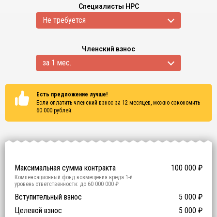
Специалисты НРС
Не требуется
Членский взнос
за 1 мес.
Есть предложение лучше!
Если оплатить членский взнос за 12 месяцев, можно сэкономить
60 000
рублей.
Сертификаты
ISO 9001
ISO 14001
OHSAS 18001
Максимальная сумма контракта
100 000
₽
Компенсационный фонд возмещения вреда
1
-й
уровень ответственности:
до 60 000 000 ₽
Участие в гос. тендерах и аукционах
Вступительный взнос
5 000
0
₽
₽
Компенсационный фонд договорных обязательств
0
-
Целевой взнос
5 000
₽
й уровень ответственности:
Не требуется