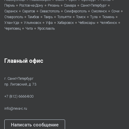
•
•
•
•
•
Пермь
Ростов-на-Дону
Рязань
Самара
Санкт-Петербург
•
•
•
•
•
•
Саранск
Саратов
Севастополь
Симферополь
Смоленск
Сочи
•
•
•
•
•
•
•
Ставрополь
Тамбов
Тверь
Тольятти
Томск
Тула
Тюмень
•
•
•
•
•
•
Улан-Удэ
Ульяновск
Уфа
Хабаровск
Чебоксары
Челябинск
•
•
Череповец
Чита
Ярославль
Главный офис
г. Санкт-Петербург
пр. Лиговский, д. 73
+7 (812) 6666-800
info@neva-c.ru
Написать сообщение