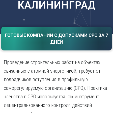
КАЛИНИНГРАД
Саратов
Волгоград
Севастополь
Воронеж
Симферополь
Е
Смоленск
Екатеринбург
Сочи
Ставрополь
ГОТОВЫЕ КОМПАНИИ С ДОПУСКАМИ СРО ЗА 7
И
ДНЕЙ
Т
Иваново
Ижевск
Тамбов
Иркутск
Тверь
Проведение строительных работ на объектах,
Тольятти
К
Томск
связанных с атомной энергетикой, требует от
Казань
Тула
подрядчиков вступления в профильную
Калининград
Тюмень
Калуга
саморегулируемую организацию (СРО). Практика
У
Кемерово
членства в СРО используется как инструмент
Киров
Улан-Удэ
Краснодар
Ульяновск
децентрализованного контроля действий
Красноярск
Уфа