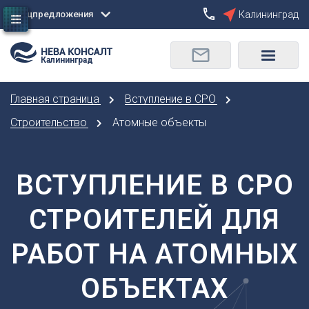
Спецпредложения
Калининград
Сбросить
Калининград
О
Москва
Санкт-Петербург
Омск
Главная страница
Вступление в СРО
Орел
А
Оренбург
Строительство
Атомные объекты
Архангельск
П
Астрахань
Пенза
ВСТУПЛЕНИЕ В СРО
Б
Пермь
Барнаул
Р
СТРОИТЕЛЕЙ ДЛЯ
Белгород
Ростов-на-Дону
Брянск
Рязань
РАБОТ НА АТОМНЫХ
В
С
Владивосток
ОБЪЕКТАХ
Самара
Владикавказ
Саранск
Владимир