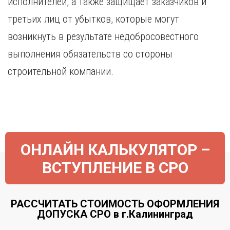
исполнителей, а также защищает заказчиков и
Курган
Х
Курск
третьих лиц от убытков, которые могут
Хабаровск
Л
возникнуть в результате недобросовестного
Ч
Липецк
выполнения обязательств со стороны
Чебоксары
М
строительной компании.
Челябинск
Магнитогорск
Череповец
Махачкала
Чита
Мурманск
Я
Н
Ярославль
Набережные Челны
ОНЛАЙН КАЛЬКУЛЯТОР –
Нижний Новгород
ВСТУПЛЕНИЕ В СРО
Нижний Тагил
Новокузнецк
Новосибирск
РАССЧИТАТЬ СТОИМОСТЬ ОФОРМЛЕНИЯ
ДОПУСКА СРО в г.Калининград