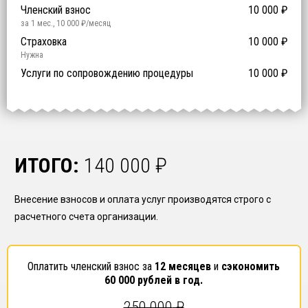
Членский взнос
10 000
₽
за 1 мес.
,
10 000
₽/месяц
Предоставление специалистов НРС
Сертификат ISO 9001
Сертификат ISO 14001
Сертификат OHSAS 18001
Страховка
14 500
14 500
14 500
10 000
0
₽
₽
₽
₽
₽
0
ISO 9001
ISO 14001
OHSAS 18001
Нужна
₽ за человека
Услуги по сопровождению процедуры
10 000
₽
ИТОГО:
140 000
₽
Внесение взносов и оплата услуг производятся строго с
расчетного счета организации.
Оплатить членский взнос за
12 месяцев
и
сэкономить
60 000
рублей в год.
250 000
₽