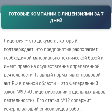
Саратов
Волгоград
Севастополь
Воронеж
ГОТОВЫЕ КОМПАНИИ С ЛИЦЕНЗИЯМИ ЗА 7
Симферополь
Е
ДНЕЙ
Смоленск
Екатеринбург
Сочи
Ставрополь
И
Лицензия – это документ, который
Т
Иваново
подтверждает, что предприятие располагает
Ижевск
Тамбов
Иркутск
Тверь
необходимой материально-технической базой и
Тольятти
К
имеет право на осуществление определенной
Томск
Казань
деятельности. Главный нормативно-правовой
Тула
Калининград
Тюмень
акт РФ в данной области – это Федеральный
Калуга
У
Кемерово
закон №99 «О лицензировании отдельных видов
Киров
Улан-Удэ
деятельности». Его статья №12 содержит
Краснодар
Ульяновск
исчерпывающий список видов работ,
Красноярск
Уфа