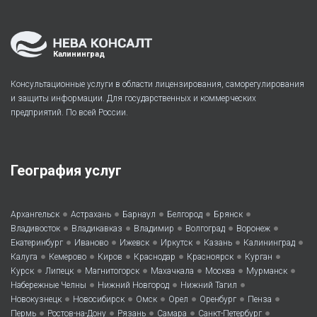
Калининград
Консультационные услуги в области лицензирования, саморегулирования
и защиты информации. Для государственных и коммерческих
предприятий. По всей России.
География услуг
•
•
•
•
•
Архангельск
Астрахань
Барнаул
Белгород
Брянск
•
•
•
•
•
Владивосток
Владикавказ
Владимир
Волгоград
Воронеж
•
•
•
•
•
•
Екатеринбург
Иваново
Ижевск
Иркутск
Казань
Калининград
•
•
•
•
•
•
Калуга
Кемерово
Киров
Краснодар
Красноярск
Курган
•
•
•
•
•
•
Курск
Липецк
Магнитогорск
Махачкала
Москва
Мурманск
•
•
•
Набережные Челны
Нижний Новгород
Нижний Тагил
•
•
•
•
•
•
Новокузнецк
Новосибирск
Омск
Орел
Оренбург
Пенза
•
•
•
•
•
Пермь
Ростов-на-Дону
Рязань
Самара
Санкт-Петербург