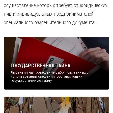
Курган
осуществление которых требует от юридических
Х
Курск
лиц и индивидуальных предпринимателей
Хабаровск
Л
специального разрешительного документа.
Ч
Липецк
Чебоксары
М
Челябинск
Магнитогорск
Череповец
Махачкала
Чита
Мурманск
Я
Н
Ярославль
ГОСУДАРСТВЕННАЯ ТАЙНА
Набережные Челны
Лицензия на проведение работ, связанных с
Нижний Новгород
использований сведений, составляющих
государственную тайну
Нижний Тагил
Новокузнецк
Новосибирск