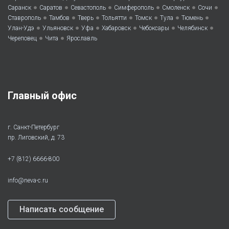
•
•
•
•
•
•
Саранск
Саратов
Севастополь
Симферополь
Смоленск
Сочи
•
•
•
•
•
•
•
Ставрополь
Тамбов
Тверь
Тольятти
Томск
Тула
Тюмень
•
•
•
•
•
•
Улан-Удэ
Ульяновск
Уфа
Хабаровск
Чебоксары
Челябинск
•
•
Череповец
Чита
Ярославль
Главный офис
г. Санкт-Петербург
пр. Лиговский, д. 73
+7 (812) 6666-800
info@neva-c.ru
Написать сообщение