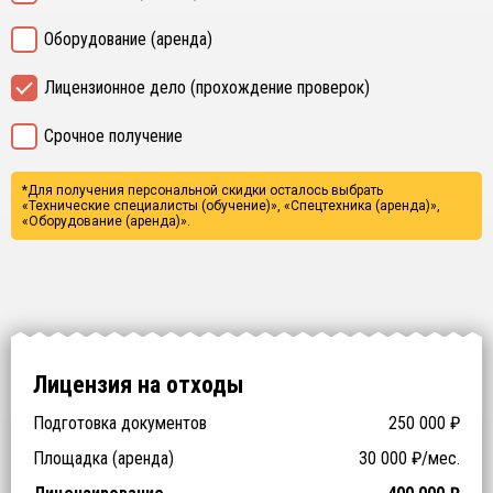
Оборудование (аренда)
Лицензионное дело (прохождение проверок)
Срочное получение
*Для получения персональной скидки осталось выбрать
«Технические специалисты (обучение)», «Спецтехника (аренда)»,
«Оборудование (аренда)».
Лицензия на отходы
Подготовка документов
250 000
₽
Заключение ФБУЗ (ЦГиЭ)
Заключение РОСПОТРЕБНАДЗОРа (СЭЗ)
Технические специалисты (обучение)
Отходы > 200
Спецтехника (аренда)
Оборудование (аренда)
Площадка (аренда)
30 000
₽/мес.
NaN
NaN
₽
₽
₽
₽
₽
₽