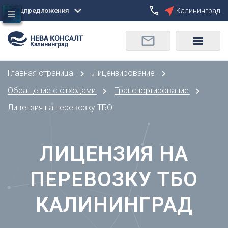
Спецпредложения
Калининград
Сбросить
Калининград
О
Москва
Санкт-Петербург
Омск
Главная страница
Лицензирование
Орел
А
Оренбург
Обращение с отходами
Транспортирование
Архангельск
П
Лицензия на перевозку ТБО
Астрахань
Пенза
Б
Пермь
Барнаул
ЛИЦЕНЗИЯ НА
Р
Белгород
Ростов-на-Дону
Брянск
ПЕРЕВОЗКУ ТБО
Рязань
В
С
КАЛИНИНГРАД
Владивосток
Самара
Владикавказ
Саранск
Владимир