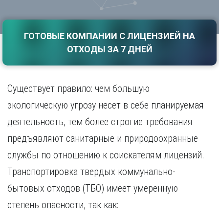
Саратов
Волгоград
Севастополь
Воронеж
Симферополь
ГОТОВЫЕ КОМПАНИИ С ЛИЦЕНЗИЕЙ НА
Е
Смоленск
ОТХОДЫ ЗА 7 ДНЕЙ
Екатеринбург
Сочи
Ставрополь
И
Т
Иваново
Существует правило: чем большую
Ижевск
Тамбов
экологическую угрозу несет в себе планируемая
Иркутск
Тверь
деятельность, тем более строгие требования
Тольятти
К
Томск
предъявляют санитарные и природоохранные
Казань
Тула
Калининград
службы по отношению к соискателям лицензий.
Тюмень
Калуга
Транспортировка твердых коммунально-
У
Кемерово
бытовых отходов (ТБО) имеет умеренную
Киров
Улан-Удэ
Краснодар
Ульяновск
степень опасности, так как:
Красноярск
Уфа