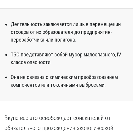
Курган
Х
Курск
Хабаровск
Л
Деятельность заключается лишь в перемещении
Ч
Липецк
отходов от их образователя до предприятия-
Чебоксары
переработчика или полигона.
М
Челябинск
Магнитогорск
Череповец
ТБО представляют собой мусор малоопасного, IV
Махачкала
Чита
класса опасности.
Мурманск
Я
Н
Ярославль
Она не связана с химическим преобразованием
Набережные Челны
компонентов или токсичными выбросами.
Нижний Новгород
Нижний Тагил
Новокузнецк
Новосибирск
Вкупе все это освобождает соискателей от
обязательного прохождения экологической