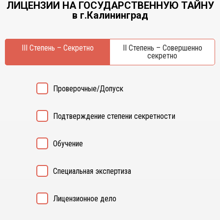
ЛИЦЕНЗИИ НА ГОСУДАРСТВЕННУЮ ТАЙНУ
Курган
Х
в г.Калининград
Курск
Хабаровск
Л
Ч
III Степень – Секретно
II Степень – Совершенно
Липецк
секретно
Чебоксары
М
Челябинск
Магнитогорск
Череповец
Проверочные/Допуск
Махачкала
Чита
Мурманск
Я
Подтверждение степени секретности
Н
Ярославль
Набережные Челны
Обучение
Нижний Новгород
Нижний Тагил
Новокузнецк
Специальная экспертиза
Новосибирск
Лицензионное дело