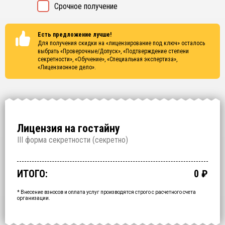
Срочное получение
Есть предложение лучше!
Для получения скидки на «лицензирование под ключ» осталось
выбрать
«Проверочные/Допуск», «Подтверждение степени
секретности», «Обучение», «Специальная экспертиза»,
«Лицензионное дело»
.
Лицензия на гостайну
I
II форма секретности (
секретно
)
Проверочные/Допуск
Подтверждение степени секретности
Обучение
Специальная экспертиза
Лицензионное дело
Срочное получение
1 000 000
150 000
200 000
250 000
700 000
60 000
₽
₽
₽
₽
₽
₽
срок: 2.5 месяца
срок: 2 недели
срок: 2 недели
срок: 2 недели
срок: 2 месяца
ИТОГО:
0
₽
Промежуточный итог:
15000
₽
Ваша персональна скидка
-
15000
₽
* Внесение взносов и оплата услуг производятся строго с расчетного счета
организации.
ОФОРМИТЬ ЗА
1 ДЕНЬ