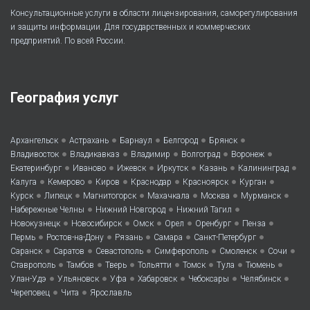
Консультационные услуги в области лицензирования, саморегулирования
и защиты информации. Для государственных и коммерческих
предприятий. По всей России.
География услуг
•
•
•
•
•
Архангельск
Астрахань
Барнаул
Белгород
Брянск
•
•
•
•
•
Владивосток
Владикавказ
Владимир
Волгоград
Воронеж
•
•
•
•
•
•
Екатеринбург
Иваново
Ижевск
Иркутск
Казань
Калининград
•
•
•
•
•
•
Калуга
Кемерово
Киров
Краснодар
Красноярск
Курган
•
•
•
•
•
•
Курск
Липецк
Магнитогорск
Махачкала
Москва
Мурманск
•
•
•
Набережные Челны
Нижний Новгород
Нижний Тагил
•
•
•
•
•
•
Новокузнецк
Новосибирск
Омск
Орел
Оренбург
Пенза
•
•
•
•
•
Пермь
Ростов-на-Дону
Рязань
Самара
Санкт-Петербург
•
•
•
•
•
•
Саранск
Саратов
Севастополь
Симферополь
Смоленск
Сочи
•
•
•
•
•
•
•
Ставрополь
Тамбов
Тверь
Тольятти
Томск
Тула
Тюмень
•
•
•
•
•
•
Улан-Удэ
Ульяновск
Уфа
Хабаровск
Чебоксары
Челябинск
•
•
Череповец
Чита
Ярославль