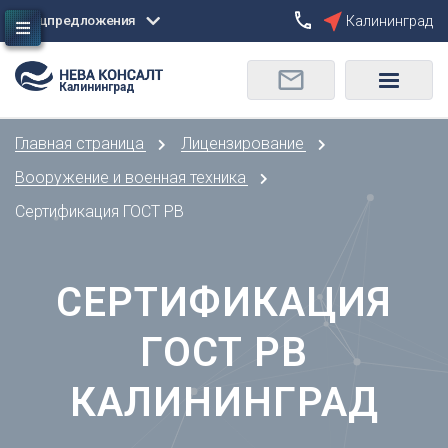
Спецпредложения
Калининград
Сбросить
Калининград
О
Москва
Санкт-Петербург
Омск
Главная страница
Лицензирование
Орел
А
Оренбург
Вооружение и военная техника
Архангельск
П
Сертификация ГОСТ РВ
Астрахань
Пенза
Б
Пермь
Барнаул
СЕРТИФИКАЦИЯ
Р
Белгород
Ростов-на-Дону
Брянск
ГОСТ РВ
Рязань
В
С
КАЛИНИНГРАД
Владивосток
Самара
Владикавказ
Саранск
Владимир