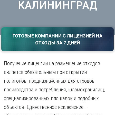
КАЛИНИНГРАД
Саратов
Волгоград
Севастополь
Воронеж
Симферополь
Е
Смоленск
Екатеринбург
Сочи
Ставрополь
ГОТОВЫЕ КОМПАНИИ С ЛИЦЕНЗИЕЙ НА
И
ОТХОДЫ ЗА 7 ДНЕЙ
Т
Иваново
Ижевск
Тамбов
Иркутск
Тверь
Получение лицензии на размещение отходов
Тольятти
К
Томск
является обязательным при открытии
Казань
Тула
полигонов, предназначенных для отходов
Калининград
Тюмень
Калуга
производства и потребления, шламохранилищ,
У
Кемерово
специализированных площадок и подобных
Киров
Улан-Удэ
Краснодар
Ульяновск
объектов. Единственное исключение –
Красноярск
Уфа