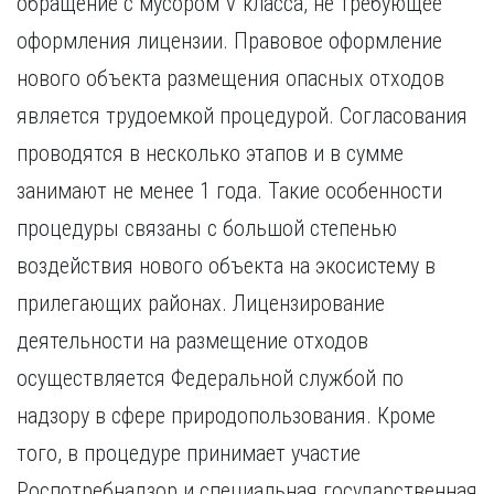
обращение с мусором V класса, не требующее
Курган
Х
Курск
оформления лицензии. Правовое оформление
Хабаровск
Л
нового объекта размещения опасных отходов
Ч
Липецк
является трудоемкой процедурой. Согласования
Чебоксары
М
проводятся в несколько этапов и в сумме
Челябинск
Магнитогорск
Череповец
занимают не менее 1 года. Такие особенности
Махачкала
Чита
процедуры связаны с большой степенью
Мурманск
Я
воздействия нового объекта на экосистему в
Н
Ярославль
прилегающих районах. Лицензирование
Набережные Челны
Нижний Новгород
деятельности на размещение отходов
Нижний Тагил
осуществляется Федеральной службой по
Новокузнецк
Новосибирск
надзору в сфере природопользования. Кроме
того, в процедуре принимает участие
Роспотребнадзор и специальная государственная