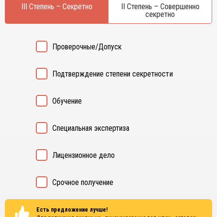
Курган
III Степень – Секретно
II Степень – Совершенно
Х
секретно
Курск
Хабаровск
Л
Ч
Проверочные/Допуск
Липецк
Чебоксары
М
Челябинск
Подтверждение степени секретности
Магнитогорск
Череповец
Махачкала
Чита
Обучение
Мурманск
Я
Н
Ярославль
Специальная экспертиза
Набережные Челны
Нижний Новгород
Лицензионное дело
Нижний Тагил
Новокузнецк
Новосибирск
Срочное получение
Есть предложение лучше!