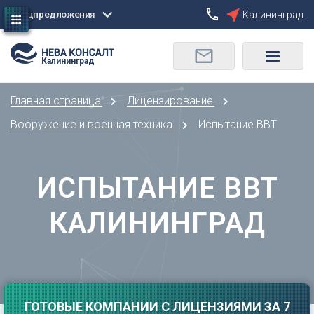
Спецпредложения
Калининград
Сбросить
Калининград
О
Москва
Санкт-Петербург
Омск
Главная страница
Лицензирование
Орел
А
Оренбург
Вооружение и военная техника
Испытание ВВТ
Архангельск
П
Астрахань
Пенза
ИСПЫТАНИЕ ВВТ
Б
Пермь
Барнаул
Р
КАЛИНИНГРАД
Белгород
Ростов-на-Дону
Брянск
Рязань
В
С
Владивосток
Самара
Владикавказ
ГОТОВЫЕ КОМПАНИИ С ЛИЦЕНЗИЯМИ ЗА 7
Саранск
Владимир