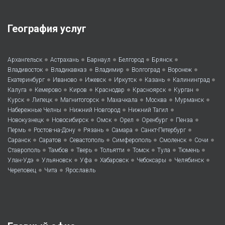
География услуг
•
•
•
•
•
Архангельск
Астрахань
Барнаул
Белгород
Брянск
•
•
•
•
•
Владивосток
Владикавказ
Владимир
Волгоград
Воронеж
•
•
•
•
•
•
Екатеринбург
Иваново
Ижевск
Иркутск
Казань
Калининград
•
•
•
•
•
•
Калуга
Кемерово
Киров
Краснодар
Красноярск
Курган
•
•
•
•
•
•
Курск
Липецк
Магнитогорск
Махачкала
Москва
Мурманск
•
•
•
Набережные Челны
Нижний Новгород
Нижний Тагил
•
•
•
•
•
•
Новокузнецк
Новосибирск
Омск
Орел
Оренбург
Пенза
•
•
•
•
•
Пермь
Ростов-на-Дону
Рязань
Самара
Санкт-Петербург
•
•
•
•
•
•
Саранск
Саратов
Севастополь
Симферополь
Смоленск
Сочи
•
•
•
•
•
•
•
Ставрополь
Тамбов
Тверь
Тольятти
Томск
Тула
Тюмень
•
•
•
•
•
•
Улан-Удэ
Ульяновск
Уфа
Хабаровск
Чебоксары
Челябинск
•
•
Череповец
Чита
Ярославль