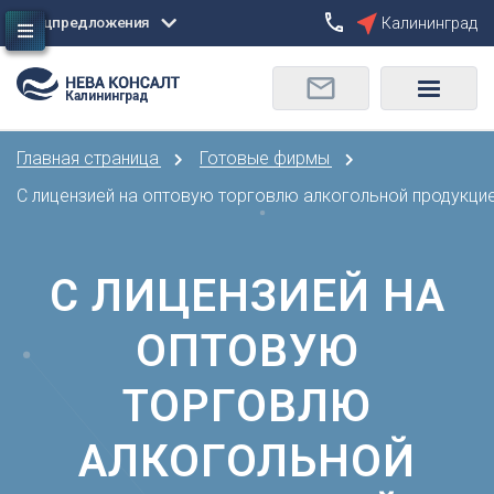
Спецпредложения
Калининград
Сбросить
Калининград
О
Москва
Санкт-Петербург
Омск
Главная страница
Готовые фирмы
Орел
А
Оренбург
С лицензией на оптовую торговлю алкогольной продукци
Архангельск
П
Астрахань
Пенза
С ЛИЦЕНЗИЕЙ НА
Б
Пермь
Барнаул
Р
ОПТОВУЮ
Белгород
Ростов-на-Дону
Брянск
Рязань
ТОРГОВЛЮ
В
С
Владивосток
АЛКОГОЛЬНОЙ
Самара
Владикавказ
Саранск
Владимир