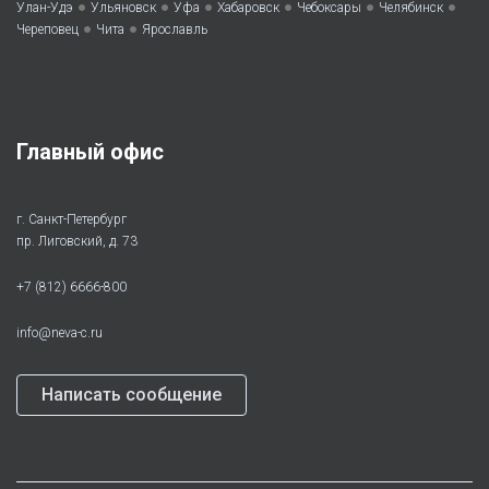
•
•
•
•
•
•
Улан-Удэ
Ульяновск
Уфа
Хабаровск
Чебоксары
Челябинск
•
•
Череповец
Чита
Ярославль
Главный офис
г. Санкт-Петербург
пр. Лиговский, д. 73
+7 (812) 6666-800
info@neva-c.ru
Написать сообщение