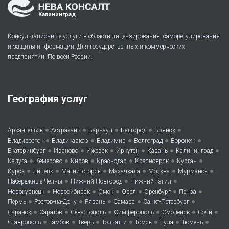
Калининград
Консультационные услуги в области лицензирования, саморегулирования
и защиты информации. Для государственных и коммерческих
предприятий. По всей России.
География услуг
•
•
•
•
•
Архангельск
Астрахань
Барнаул
Белгород
Брянск
•
•
•
•
•
Владивосток
Владикавказ
Владимир
Волгоград
Воронеж
•
•
•
•
•
•
Екатеринбург
Иваново
Ижевск
Иркутск
Казань
Калининград
•
•
•
•
•
•
Калуга
Кемерово
Киров
Краснодар
Красноярск
Курган
•
•
•
•
•
•
Курск
Липецк
Магнитогорск
Махачкала
Москва
Мурманск
•
•
•
Набережные Челны
Нижний Новгород
Нижний Тагил
•
•
•
•
•
•
Новокузнецк
Новосибирск
Омск
Орел
Оренбург
Пенза
•
•
•
•
•
Пермь
Ростов-на-Дону
Рязань
Самара
Санкт-Петербург
•
•
•
•
•
•
Саранск
Саратов
Севастополь
Симферополь
Смоленск
Сочи
•
•
•
•
•
•
•
Ставрополь
Тамбов
Тверь
Тольятти
Томск
Тула
Тюмень