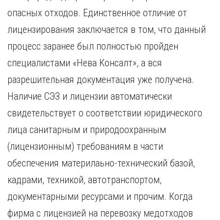
Курган
Х
опасных отходов. Единственное отличие от
Курск
Хабаровск
лицензирования заключается в том, что данный
Л
Ч
процесс заранее был полностью пройден
Липецк
Чебоксары
специалистами «Нева Консалт», а вся
М
Челябинск
разрешительная документация уже получена.
Магнитогорск
Череповец
Махачкала
Чита
Наличие СЭЗ и лицензии автоматически
Мурманск
Я
свидетельствует о соответствии юридического
Н
Ярославль
лица санитарным и природоохранным
Набережные Челны
(лицензионным) требованиям в части
Нижний Новгород
Нижний Тагил
обеспечения материлаьно-технический базой,
Новокузнецк
кадрами, техникой, автотранспортом,
Новосибирск
документарными ресурсами и прочим. Когда
фирма с лицензией на перевозку медотходов