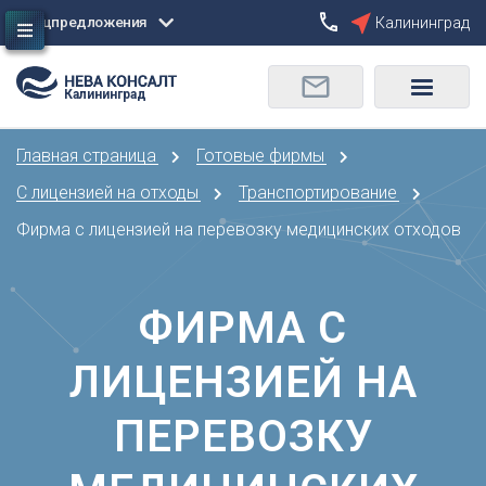
Спецпредложения
Калининград
Сбросить
Калининград
О
Москва
Санкт-Петербург
Омск
Главная страница
Готовые фирмы
Орел
А
Оренбург
С лицензией на отходы
Транспортирование
Архангельск
П
Фирма с лицензией на перевозку медицинских отходов
Астрахань
Пенза
Б
Пермь
Барнаул
ФИРМА С
Р
Белгород
Ростов-на-Дону
Брянск
ЛИЦЕНЗИЕЙ НА
Рязань
В
С
ПЕРЕВОЗКУ
Владивосток
Самара
Владикавказ
Саранск
Владимир