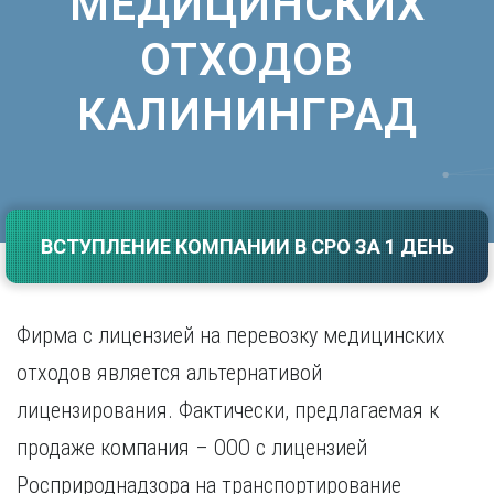
МЕДИЦИНСКИХ
Саратов
Волгоград
ОТХОДОВ
Севастополь
Воронеж
Симферополь
Е
Смоленск
КАЛИНИНГРАД
Екатеринбург
Сочи
Ставрополь
И
Т
Иваново
Ижевск
Тамбов
ВСТУПЛЕНИЕ КОМПАНИИ В СРО ЗА 1 ДЕНЬ
Иркутск
Тверь
Тольятти
К
Томск
Казань
Тула
Фирма с лицензией на перевозку медицинских
Калининград
Тюмень
отходов является альтернативой
Калуга
У
Кемерово
лицензирования. Фактически, предлагаемая к
Киров
Улан-Удэ
продаже компания – ООО с лицензией
Краснодар
Ульяновск
Красноярск
Уфа
Росприроднадзора на транспортирование