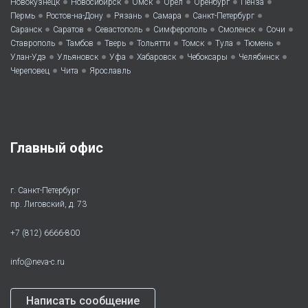
•
•
•
•
•
•
Новокузнецк
Новосибирск
Омск
Орел
Оренбург
Пенза
•
•
•
•
•
Пермь
Ростов-на-Дону
Рязань
Самара
Санкт-Петербург
•
•
•
•
•
•
Саранск
Саратов
Севастополь
Симферополь
Смоленск
Сочи
•
•
•
•
•
•
•
Ставрополь
Тамбов
Тверь
Тольятти
Томск
Тула
Тюмень
•
•
•
•
•
•
Улан-Удэ
Ульяновск
Уфа
Хабаровск
Чебоксары
Челябинск
•
•
Череповец
Чита
Ярославль
Главный офис
г. Санкт-Петербург
пр. Лиговский, д. 73
+7 (812) 6666-800
info@neva-c.ru
Написать сообщение