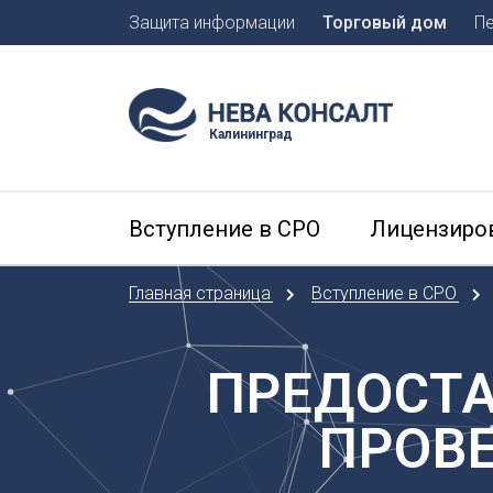
Защита информации
Торговый дом
П
Москва
Санкт-П
Калининград
А
Арханге
Вступление в СРО
Лицензиро
Астраха
Б
Главная страница
Вступление в СРО
Барнаул
Белгоро
Брянск
ПРЕДОСТА
В
ПРОВ
Владиво
Владика
Владим