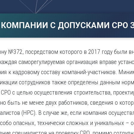
Магнитогорск
Сарато
ад
Махачкала
Севаст
ж
Мурманск
Симфер
 КОМПАНИИ С ДОПУСКАМИ СРО З
Н
Смолен
нбург
Набережные Челны
Сочи
Нижний Новгород
Ставро
Нижний Тагил
ну №372, посредством которого в 2017 году были в
о
Новокузнецк
каждая саморегулируемая организация вправе устано
Новосибирск
ия к кадровому составу компаний-участников. Мини
фикации сотрудников также определены данным нор
в СРО с целью осуществления строительства, проект
но быть не менее двух работников, сведения о кото
листов (НРС). В случае же, если компания осуществ
собо опасных, технически сложных и уникальных – 
ние специалистов на проверку СРО, помимо сотрудн