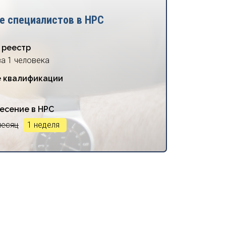
е специалистов в НРС
 реестр
за 1 человека
 квалификации
есение в НРС
месяц
1 неделя