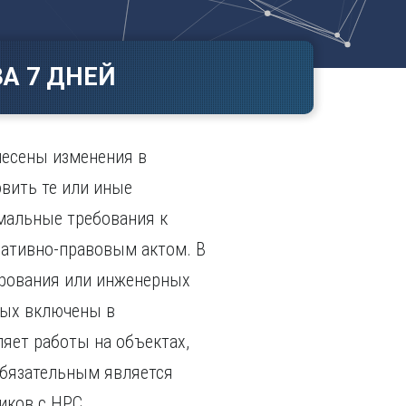
Ч
в
ополь
Чебоксары
ополь
Челябинск
А 7 ДНЕЙ
ск
Череповец
Чита
поль
Я
несены изменения в
Ярославль
вить те или иные
мальные требования к
мативно-правовым актом. В
ирования или инженерных
рых включены в
ляет работы на объектах,
обязательным является
иков с НРС.