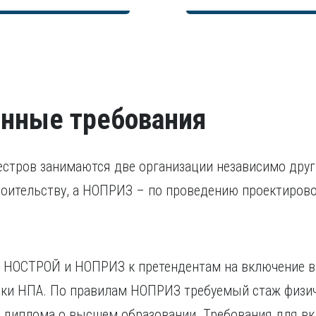
территории РФ или бы
Справка об отсутстви
В остальных случаях 
Согласие на обрабо
судимые кандидаты п
Разрешение на работ
свидетельства о приз
исполнение наказани
Удостоверение о по
Удостоверение, подт
течение последних пя
проходило за предела
признании иностранно
нные требования
стров занимаются две организации независимо друг
роительству, а НОПРИЗ – по проведению проектиров
 НОСТРОЙ и НОПРИЗ к претендентам на включение в
овки НПА. По правилам НОПРИЗ требуемый стаж физи
я диплома о высшем образовании. Требования для в