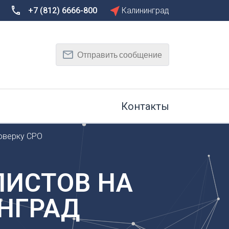
+7 (812) 6666-800
Калининград
Сбросить
Т
Отправить сообщение
Тамбов
Тверь
рг
Тольятти
Томск
Контакты
Тула
Тюмень
оверку СРО
У
Улан-Удэ
на-Дону
Ульяновск
ЛИСТОВ НА
Уфа
НГРАД
Х
Хабаровск
к