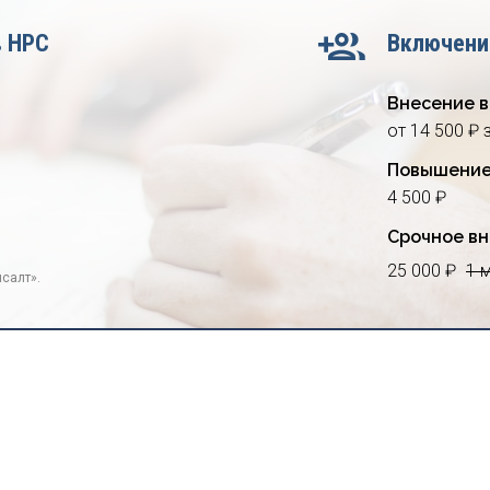
в НРС
Включени
Внесение в
от 14 500 ₽ 
Повышение
4 500 ₽
Срочное вн
25 000 ₽
1 
салт».