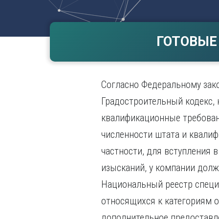
Волгогр
Вороне
ГОТОВЫЕ
Е
Екатери
И
Согласно Федеральному зако
Иванов
Ижевск
Градостроительный кодекс, 
Иркутск
квалификационные требован
численности штата и квали
частности, для вступления 
изысканий, у компании долж
Национальный реестр специа
относящихся к категориям о
дополнительное предоставле