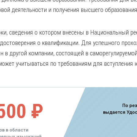
овой деятельности и получения высшего образования 
ки, сведения о котором внесены в Национальный ре
 удостоверения о квалификации. Для успешного прох
н в другой компании, состоящей в саморегулируемо
может учитываться по требованиям для вступления 
500 ₽
По ре
выдается Удо
ов в области
енерных изысканий