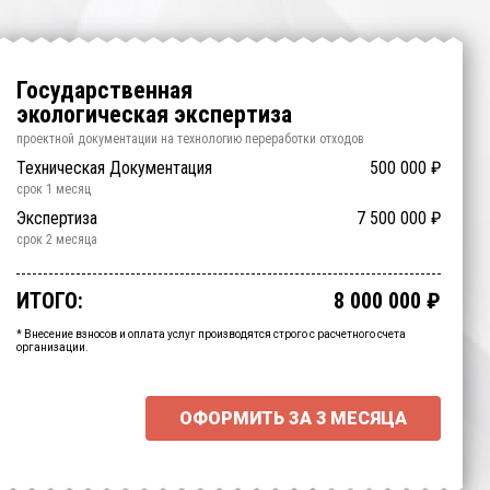
Государственная
экологическая экспертиза
проектной документации на технологию
переработки отходов
Подготовка Документов
Техническая Документация
1 000 000
500 000
₽
₽
срок
срок
1 месяц
1 месяц
ОВОС
Общественные Слушания
Экспертиза
1 200 000
7 500 000
300 000
₽
₽
₽
срок
срок
срок
1.5 месяца
2 месяца
2 месяца
Срочно
500 000
₽
срок
1 месяц
ИТОГО:
8 000 000
₽
Промежуточный итог:
15000
₽
Ваша персональна скидка
-
15000
₽
* Внесение взносов и оплата услуг производятся строго с расчетного счета
организации.
ОФОРМИТЬ ЗА
3 МЕСЯЦА